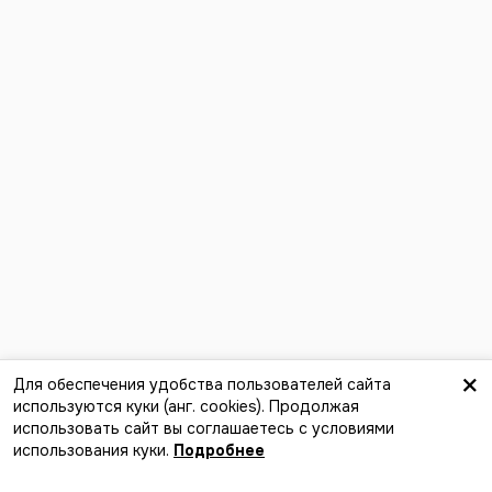
×
Для обеспечения удобства пользователей сайта
используются куки (анг. сookies). Продолжая
Найти компанию
использовать сайт вы соглашаетесь с условиями
использования куки.
Лучший способ найти события,
Подробнее