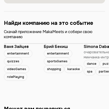
Найди компанию на это событие
Скачай приложение MakaMeets и собери свою
компанию
Ваня Зайцев
Брий Бекиш
Simona Daba
очаровательн
entertainment
entertainment
минчанка-интр
quizzes
sportsGames
которая любит 
dance
puz
ещё читает кн
videoGames
shopping
karaoke
spa
partie
исключительно
rolePlaying
библиотеках,
устраивает SPA
ритуалы в бане
посещает занятия
балета и бокса
обожаю диало
различные темы, была в