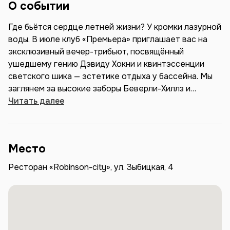
О событии
Где бьётся сердце летней жизни? У кромки лазурной
воды. В июле клуб «Премьера» приглашает вас на
эксклюзивный вечер-трибьют, посвящённый
ушедшему гению Дэвиду Хокни и квинтэссенции
светского шика — эстетике отдыха у бассейна. Мы
заглянем за высокие заборы Беверли-Хиллз и
Хэмптонса, чтобы узнать, как обычный резервуар с
Читать далее
водой на заднем дворе стал главным подиумом для
голливудских звезд, миллионеров и бунтарей от
мира искусства. Вы увидите, как закладывался тот
Место
самый визуальный код идеального лета, который мы
до сих пор копируем в своих соцсетях. Вместе с
Ресторан «Robinson-city», ул. Зыбицкая, 4
искусствоведом Екатериной Вересовой мы
погрузимся в этот глянцевый мир и узнаем, как
британский художник Хокни сбежал из серого,
дождливого Йоркшира в залитую солнцем
Калифорнию и буквально потерял голову от обилия