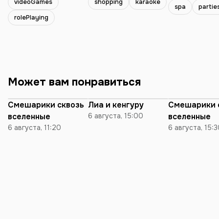
videoGames
shopping
karaoke
spa
partie
исключительно
rolePlaying
библиотеках,
устраивает SPA
ритуалы в бане
посещает занятия
балета и бокса
обожаю диало
Может вам понравиться
различные темы, была в
огромном кол
стран, но Минс
Смешарики сквозь
Лиа и кенгуру
Смешарики 
the Top💔
вселенные
6 августа, 15:00
вселенные
6 августа, 11:20
6 августа, 15: