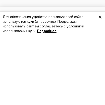
от 55 BYN
×
Для обеспечения удобства пользователей сайта
используются куки (анг. сookies). Продолжая
Найти компанию
использовать сайт вы соглашаетесь с условиями
Лучший способ найти события,
использования куки.
Подробнее
компанию и новые впечатления
Загрузите в
App Store
Скачайте в
Google Play
MakaMeets
Мы в соцсетях
Добавить событие в афишу