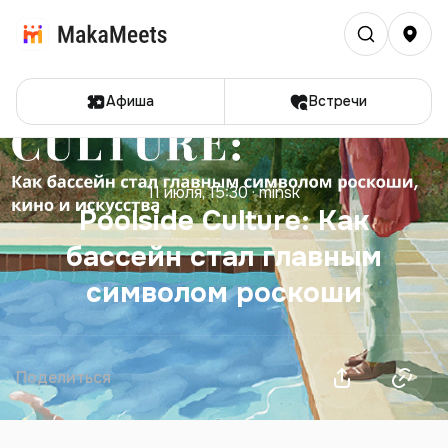
Афиша
Встречи
11 июля, 15:30
·
minsk
Poolside Culture: Как
бассейн стал главным
символом роскоши
Поделиться