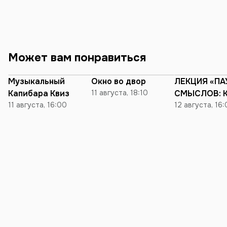
устраивает SPA
ритуалы в бане
посещает занятия
балета и бокса
обожаю диало
Может вам понравиться
различные темы, была в
огромном кол
стран, но Минс
Музыкальный
Окно во двор
ЛЕКЦИЯ «ПА
the Top💔
Капибара Квиз
11 августа, 18:10
СМЫСЛОВ: 
11 августа, 16:00
ЧЕЛОВЕК-П
12 августа, 16
ПРИНЕС УСП
КОМИКСАМ
«MАRVEL» И
БЫЛО ПОТО