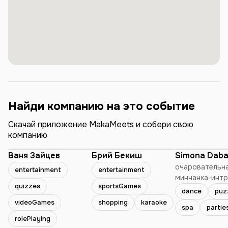
Найди компанию на это событие
Скачай приложение MakaMeets и собери свою
компанию
Ваня Зайцев
Брий Бекиш
Simona Daba
очаровательн
entertainment
entertainment
минчанка-интр
quizzes
sportsGames
которая любит 
dance
puz
ещё читает кн
videoGames
shopping
karaoke
spa
partie
исключительно
rolePlaying
библиотеках,