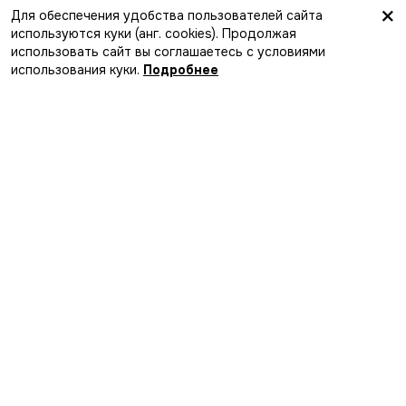
×
Для обеспечения удобства пользователей сайта
используются куки (анг. сookies). Продолжая
Найти компанию
использовать сайт вы соглашаетесь с условиями
Лучший способ найти события,
использования куки.
Подробнее
компанию и новые впечатления
Загрузите в
App Store
Скачайте в
Google Play
MakaMeets
Мы в соцсетях
Добавить событие в афишу
Организаторам
Связаться с нами
О проекте