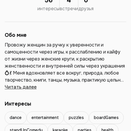
56
4
0
интересы
встречи
друзья
Обо мне
Провожу женщин за ручку к уверенности и
самоценности через игры, к расслаблению и кайфу
от жизни через женские круги, к раскрытию
женственности и внутренней силы через украшения
💍💃 Меня вдохновляет все вокруг, природа, любое
творчество, книги, танцы, музыка, практикую цельное
растительное питание, создаю сильное окружение в
Читать далее
женском клубе Замужем, 2 детей (8 и 11 лет) Инст
@irabaziligra @wewomenclub.by
Интересы
dance
entertainment
puzzles
boardGames
standUpComedy
karaoke
parties
health