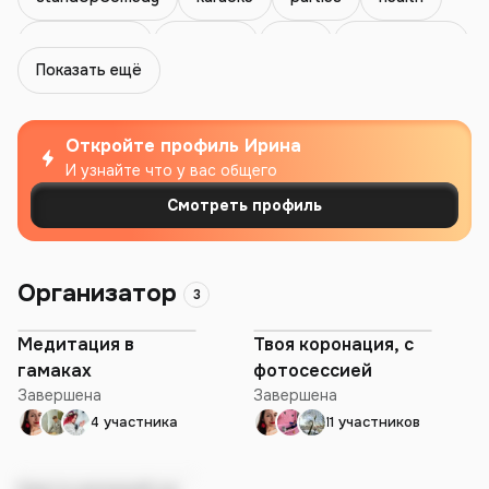
sportsGames
esoterics
yoga
healthyEating
Показать ещё
retreats
meditation
mindfulness
acupuncture
chakras
massage
qigong
Откройте профиль
Ирина
И узнайте что у вас общего
sport
badminton
bowling
fitness
Смотреть профиль
running
natureTrips
chill
travel
adventures
excursions
selfImprovement
Организатор
3
business
startups
marketing
networking
Медитация в
Твоя коронация, с
гамаках
фотосессией
psychology
intellectualDiscussions
charity
Завершена
Завершена
education
blogging
AI
languageLearning
4 участника
11 участников
newTechnologies
culture
cinema
theater