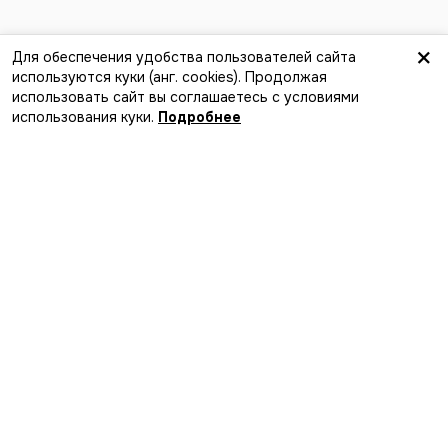
×
Для обеспечения удобства пользователей сайта
используются куки (анг. сookies). Продолжая
использовать сайт вы соглашаетесь с условиями
Написать
использования куки.
Подробнее
Лучший способ найти события,
компанию и новые впечатления
Загрузите в
App Store
Скачайте в
Google Play
MakaMeets
Мы в соцсетях
Добавить событие в афишу