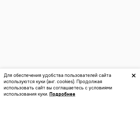
×
Для обеспечения удобства пользователей сайта
используются куки (анг. сookies). Продолжая
Вступить
использовать сайт вы соглашаетесь с условиями
Лучший способ найти события,
использования куки.
Подробнее
компанию и новые впечатления
Загрузите в
App Store