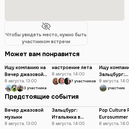
Чтобы увидеть место, нужно быть
участником встречи
Может вам понравится
Ищу компанию на
настроение лета
Ищу компан
Вечер джазовой
8 августа, 14:00
Зальцбург:
музыки
8 августа, 13:00
Итальянка в
8 августа, 14:
7 участников
Алжире
3 участника
1 участник
Предстоящие события
Вечер джазовой
Зальцбург:
Pop Culture 
музыки
Итальянка в
Eurosummer 
8 августа, 13:00
Алжире
8 августа, 14:00
8 августа, 14: