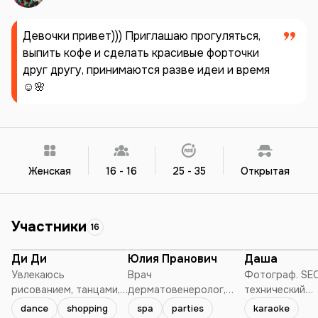
Девочки привет))) Приглашаю прогуляться,
выпить кофе и сделать красивые форточки
друг другу, принимаются разве идеи и время
☺️🌸
Женская
16 - 16
25 - 35
Открытая
Участники
16
Ди Ди
Юлия Пранович
Даша
Увлекаюсь
Врач
Фотограф. SEO
рисованием, танцами,
дерматовенеролог,
технический
графическим и Ux ui
косметолог,
специалист.
dance
shopping
spa
parties
karaoke