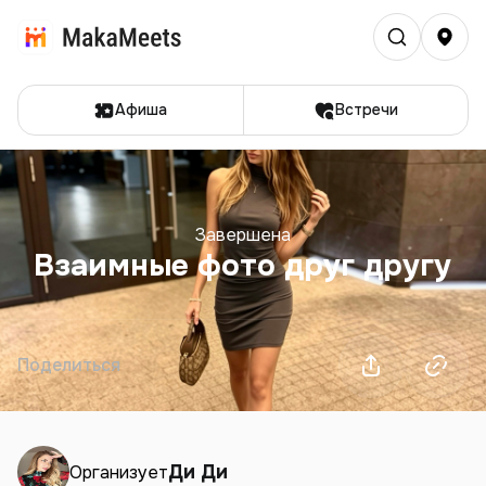
Афиша
Встречи
Завершена
Взаимные фото друг другу
Поделиться
Ди Ди
Организует