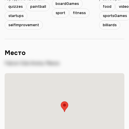
boardGames
Спортивный лазертаг.
регулярными игроками! Присоединяйтесь!
quizzes
paintball
food
vide
CrossFit.
sport
fitness
startups
sportsGames
Исследование мифов и
легенд Беларуси.
selfImprovement
billiards
Этнографические
экспедиции.
Место
Falcon Club Arena, Минск