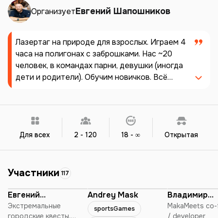
Евгений Шапошников
Организует
Лазертаг на природе для взрослых. Играем 4
часа на полигонах с заброшками. Нас ~20
человек, в командах парни, девушки (иногда
дети и родители). Обучим новичков. Всё
покажем и расскажем, оборудование
выдадим. Отвезём, привезём (от метро
Молодежная). Одевайтесь как на прогулку в
лес, с собой берите чай/воду и 15 рублей.
Игра очень динамичная, но абсолютно
Для всех
2 - 120
18 - ∞
Открытая
безопасная. Никаких пуль, шариков, синяков.
За 4 часа можно сбросить 2 кг. Отличная
альтернатива залу и бегу. Если устанете -
Участники
117
можно выйти из игры в любое время.
Подробности в вайбер/телеграм: @airevgeny
Евгений
Andrey Mask
Владимир
или звоните +375296882260 Больше 10
Шапошников
Экстремальные
Коровацкий
MakaMeets co-
sportsGames
городские квесты.
/ developer
новичков из MakaMeets уже стали нашими