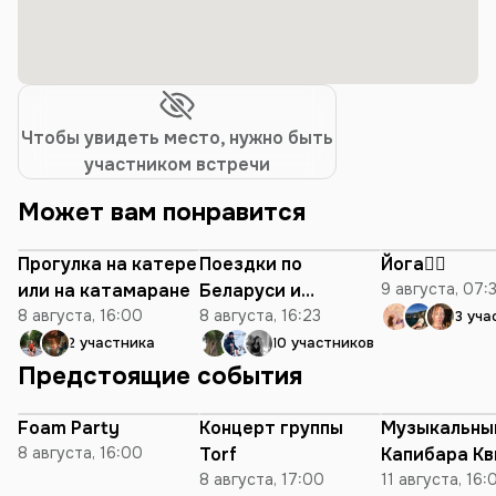
Чтобы увидеть место, нужно быть
участником встречи
Может вам понравится
Прогулка на катере
Поездки по
Йога🧘‍♀️
или на катамаране
Беларуси и
9 августа, 07:
8 августа, 16:00
активный отдых на
8 августа, 16:23
3 уча
природе
2 участника
10 участников
Предстоящие события
Foam Party
Концерт группы
Музыкальны
8 августа, 16:00
Torf
Капибара Кв
8 августа, 17:00
11 августа, 16: