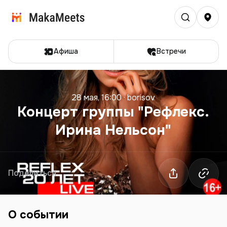
Афиша
Встречи
28 мая, 16:00
·
borisov
Концерт группы "Рефлекс.
Ирина Нельсон"
Поделиться
О событии