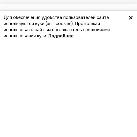
от 50 до 130 BYN
×
Для обеспечения удобства пользователей сайта
используются куки (анг. сookies). Продолжая
Найти компанию
использовать сайт вы соглашаетесь с условиями
Лучший способ найти события,
использования куки.
Подробнее
компанию и новые впечатления
Загрузите в
App Store
Скачайте в
Google Play
MakaMeets
Мы в соцсетях
Добавить событие в афишу
Организаторам