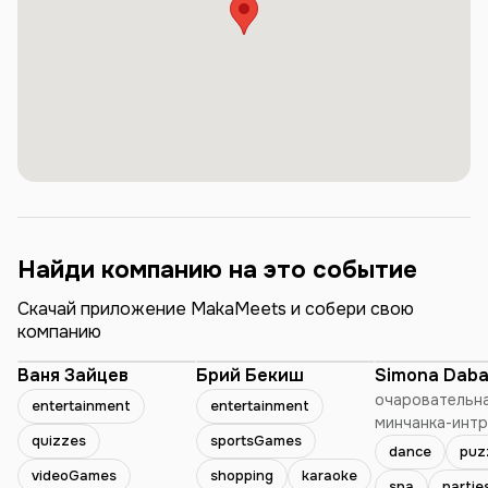
Найди компанию на это событие
Скачай приложение MakaMeets и собери свою
компанию
Ваня Зайцев
Брий Бекиш
Simona Daba
очаровательн
entertainment
entertainment
минчанка-интр
quizzes
sportsGames
которая любит 
dance
puz
ещё читает кн
videoGames
shopping
karaoke
spa
partie