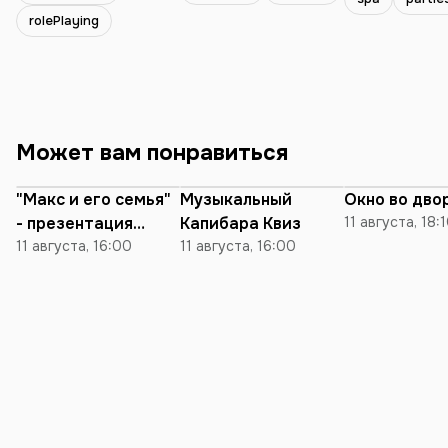
исключительно
rolePlaying
библиотеках,
устраивает SPA
ритуалы в бане
посещает занятия
балета и бокса
обожаю диало
Может вам понравиться
различные темы, была в
огромном кол
стран, но Минс
"Макс и его семья"
Музыкальный
Окно во дво
the Top💔
- презентация
Капибара Квиз
11 августа, 18:
книги для детей и
11 августа, 16:00
11 августа, 16:00
родителей