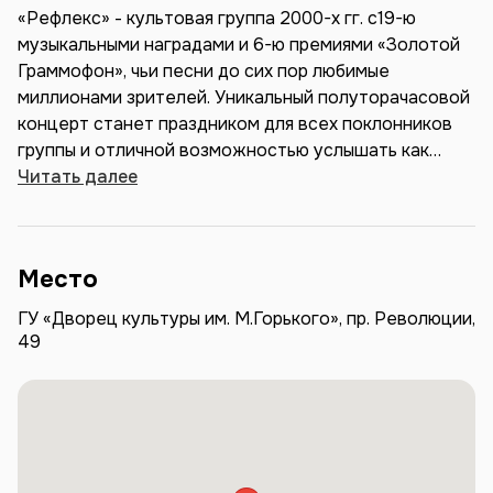
«Рефлекс» - культовая группа 2000-х гг. с19-ю
музыкальными наградами и 6-ю премиями «Золотой
Граммофон», чьи песни до сих пор любимые
миллионами зрителей. Уникальный полуторачасовой
концерт станет праздником для всех поклонников
группы и отличной возможностью услышать как
старые, так и новые хиты, прикоснуться к творчеству
Читать далее
музыкальной легенды и насладиться незабываемым
шоу.
Место
ГУ «Дворец культуры им. М.Горького», пр. Революции,
49