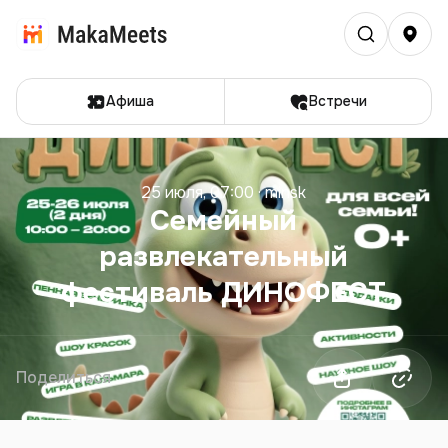
Афиша
Встречи
25 июля, 07:00
·
minsk
Семейный
развлекательный
фестиваль ДИНОФЕСТ
Поделиться