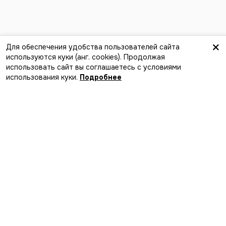
×
Для обеспечения удобства пользователей сайта
используются куки (анг. сookies). Продолжая
Найти компанию
использовать сайт вы соглашаетесь с условиями
Лучший способ найти события,
использования куки.
Подробнее
компанию и новые впечатления
Загрузите в
App Store
Скачайте в
Google Play
MakaMeets
Мы в соцсетях
Добавить событие в афишу