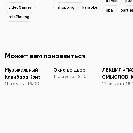
dance
puz
ещё читает кн
videoGames
shopping
karaoke
spa
partie
исключительно
rolePlaying
библиотеках,
устраивает SPA
ритуалы в бане
посещает занятия
балета и бокса
обожаю диало
Может вам понравиться
различные темы, была в
огромном кол
стран, но Минс
Музыкальный
Окно во двор
ЛЕКЦИЯ «ПА
the Top💔
Капибара Квиз
11 августа, 18:10
СМЫСЛОВ: 
11 августа, 16:00
ЧЕЛОВЕК-П
12 августа, 16
ПРИНЕС УСП
КОМИКСАМ
«MАRVEL» И
БЫЛО ПОТО