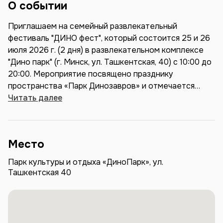
О событии
Приглашаем на семейный развлекательный
фестиваль "ДИНО фест", который состоится 25 и 26
июля 2026 г. (2 дня) в развлекательном комплексе
"Дино парк" (г. Минск, ул. Ташкентская, 40) с 10:00 до
20:00. Мероприятие посвящено празднику
пространства «Парк Динозавров» и отмечается
ежегодно. На нашем фестивале Вы найдете
Читать далее
множество развлечений для каждого члена семьи.
Вас ждёт много развлекательных и интерактивных
зон и развлечений: Игра в кальмара, Пенная
Место
вечеринка, Научное шоу, Шоу красок, интерактивные
зоны с развлечениями и аниматорами, Различные
Парк культуры и отдыха «ДиноПарк», ул.
мастер-классы, Большие розыгрыши и подарки от
Ташкентская 40
Партнеров, насыщенная программа главной сцены с
веселым ведущим, Зоны с настольными играми, Зоны
с раскрасками и рисованием, Танцевальная
программа и квизы, Шоу мыльных пузырей, Точки с